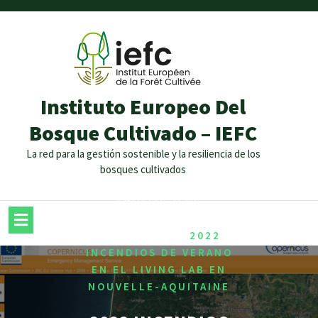
Instituto Europeo Del
Bosque Cultivado – IEFC
La red para la gestión sostenible y la resiliencia de los
bosques cultivados
/
,
HOME
2022 OCTOBER
,
ABIOTIC
IEFC
,
NEWSLETTER
RISK
/
MANAGEMENT
2022
INCENDIOS DE VERANO
EN EL LIVING LAB EN
NOUVELLE-AQUITAINE