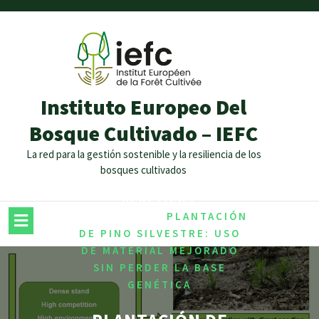
Instituto Europeo Del
Bosque Cultivado – IEFC
La red para la gestión sostenible y la resiliencia de los
bosques cultivados
/
HOME
RECURSOS
,
GENETICOS
/
BIODIVERSITY
PLANTACIÓN
DE PINO SILVESTRE: USO
DE MATERIAL MEJORADO
SIN PERDER LA BASE
GENÉTICA