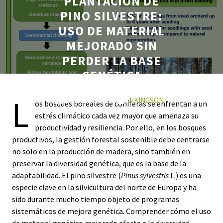
PLANTACIÓN DE
PINO SILVESTRE:
USO DE MATERIAL
MEJORADO SIN
PERDER LA BASE
GENÉTICA
L
27 ENERO 2026
J-KINGSON
os bosques boreales de coníferas se enfrentan a un
0 COMMENTS
0 TAGS
estrés climático cada vez mayor que amenaza su
productividad y resiliencia. Por ello, en los bosques
productivos, la gestión forestal sostenible debe centrarse
no solo en la producción de madera, sino también en
preservar la diversidad genética, que es la base de la
adaptabilidad. El pino silvestre (
Pinus sylvestris
L.) es una
especie clave en la silvicultura del norte de Europa y ha
sido durante mucho tiempo objeto de programas
sistemáticos de mejora genética. Comprender cómo el uso
de material genético mejorado afecta a la diversidad