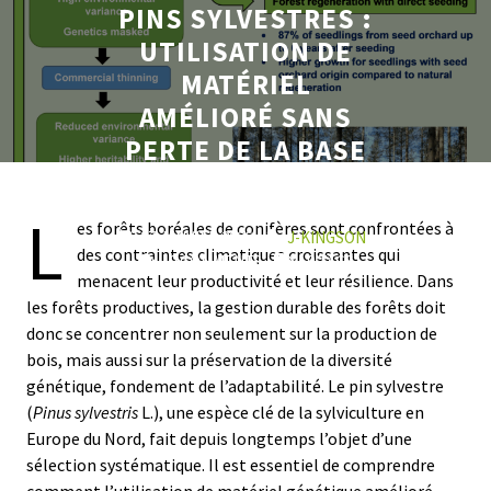
PINS SYLVESTRES :
UTILISATION DE
MATÉRIEL
AMÉLIORÉ SANS
PERTE DE LA BASE
GÉNÉTIQUE
L
es forêts boréales de conifères sont confrontées à
27 JANVIER 2026
J-KINGSON
des contraintes climatiques croissantes qui
0 COMMENTS
0 TAGS
menacent leur productivité et leur résilience. Dans
les forêts productives, la gestion durable des forêts doit
donc se concentrer non seulement sur la production de
bois, mais aussi sur la préservation de la diversité
génétique, fondement de l’adaptabilité. Le pin sylvestre
(
Pinus sylvestris
L.), une espèce clé de la sylviculture en
Europe du Nord, fait depuis longtemps l’objet d’une
sélection systématique. Il est essentiel de comprendre
comment l’utilisation de matériel génétique amélioré