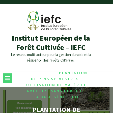
Institut Européen de la
Forêt Cultivée – IEFC
Le réseau multi-acteur pour la gestion durable et la
résilience des forêts cultivées
/
HOME
RESSOURCES
,
GENÉTIQUES
/
BIODIVERSITY
PLANTATION
DE PINS SYLVESTRES :
UTILISATION DE MATÉRIEL
AMÉLIORÉ SANS PERTE DE
LA BASE GÉNÉTIQUE
PLANTATION DE