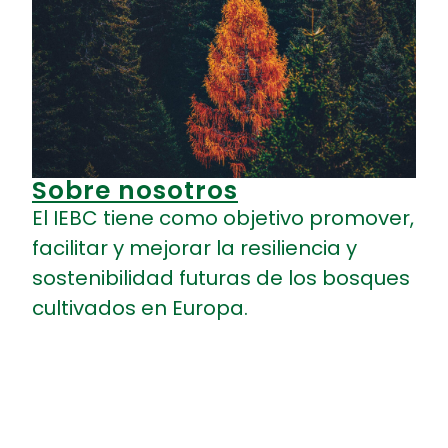
Sobre nosotros
Hacerse miembro
El IEBC tiene como objetivo promover,
¿Es usted una
facilitar y mejorar la resiliencia y
organización profesional?
sostenibilidad futuras de los bosques
¿Un organismo de
cultivados en Europa.
investigación relacionado
con las plantaciones
forestales? ¿Una empresa
relacionada con las
plantaciones forestales?