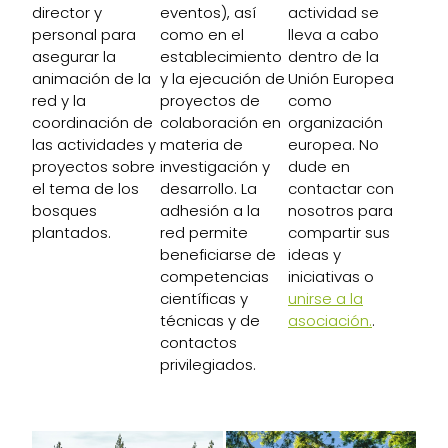
director y
eventos), así
actividad se
personal para
como en el
lleva a cabo
asegurar la
establecimiento
dentro de la
animación de la
y la ejecución de
Unión Europea
red y la
proyectos de
como
coordinación de
colaboración en
organización
las actividades y
materia de
europea. No
proyectos sobre
investigación y
dude en
el tema de los
desarrollo. La
contactar con
bosques
adhesión a la
nosotros para
plantados.
red permite
compartir sus
beneficiarse de
ideas y
competencias
iniciativas o
científicas y
unirse a la
técnicas y de
asociación.
.
contactos
privilegiados.