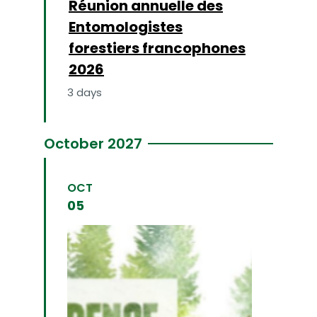
Réunion annuelle des
Entomologistes
forestiers francophones
2026
3 days
FIND OUT MORE
October 2027
OCT
05