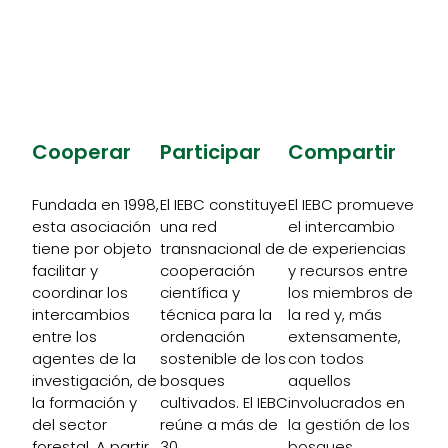
Únase ahora a nosotros.
Más información
Cooperar
Participar
Compartir
Fundada en 1998,
El IEBC constituye
El IEBC promueve
esta asociación
una red
el intercambio
tiene por objeto
transnacional de
de experiencias
facilitar y
cooperación
y recursos entre
coordinar los
científica y
los miembros de
intercambios
técnica para la
la red y, más
entre los
ordenación
extensamente,
agentes de la
sostenible de los
con todos
investigación, de
bosques
aquellos
la formación y
cultivados. El IEBC
involucrados en
del sector
reúne a más de
la gestión de los
forestal. A partir
30
bosques