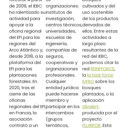
de 2009, el IEBC
organizaciones:
cultivados y del
ha ralentizado su
institutos de
uso sostenible
actividad para
investigación,
de los productos
apoyar a la
centros técnicos,
derivados de
oficina regional
universidades,
ellos. Entre estas
del EFI para las
escuelas de
actividades a
regiones del
ingeniería,
largo plazo
Arco Atlántico y,
compañías de
resultantes de la
desde 2018, a la
seguros,
red del IEBC,
plataforma del
cooperativas y
podemos citar la
EFI para las
organizaciones
red
REINFFORCE
,
plantaciones
profesionales.
la
la task force
forestales. En
Cualquier
IUFRO
sobre los
2020, tras el
entidad jurídica
bosques
cierre de las
puede hacerse
plantados, o la
oficinas
miembro y
aplicación
regionales del EFI
participar en los
Silvalert
en Francia, la
intercambios
producida por el
asociación
(grupos
proyecto
contrató a un
temáticos,
PLURIFOR
. Esta