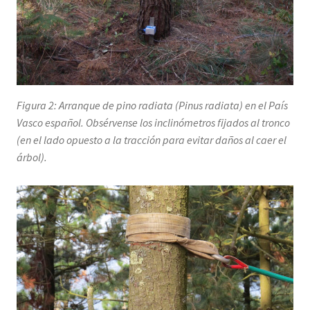
Figura 2: Arranque de pino radiata (
Pinus radiata
) en el País
Vasco español. Obsérvense los inclinómetros fijados al tronco
(en el lado opuesto a la tracción para evitar daños al caer el
árbol).