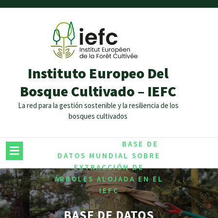
Instituto Europeo Del
Bosque Cultivado – IEFC
La red para la gestión sostenible y la resiliencia de los
bosques cultivados
/
,
HOME
ABIOTIC
RISK
/
MANAGEMENT
BASE DE
DATOS MUNDIAL SOBRE
EXTRACCIÓN DE
ÁRBOLES ALOJADA EN EL
IEFC
BASE DE DATOS