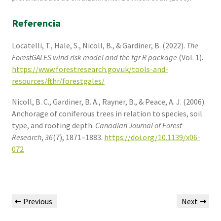
Referencia
Locatelli, T., Hale, S., Nicoll, B., & Gardiner, B. (2022).
The
ForestGALES wind risk model and the fgr R package
(Vol. 1).
https://www.forestresearch.gov.uk/tools-and-
resources/fthr/forestgales/
Nicoll, B. C., Gardiner, B. A., Rayner, B., & Peace, A. J. (2006).
Anchorage of coniferous trees in relation to species, soil
type, and rooting depth.
Canadian Journal of Forest
Research
,
36
(7), 1871–1883.
https://doi.org/10.1139/x06-
072
Previous
Next