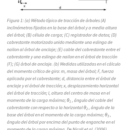
Figura 1: (a) Método típico de tracción de árboles (A)
inclinómetros fijados en la base del árbol y a media altura
del árbol; (B) célula de carga; (C) registrador de datos; (D)
cabrestante motorizado unido mediante una eslinga de
nailon al árbol de anclaje; (E) cable del cabrestante entre el
cabrestante y una eslinga de nailon en el árbol de tracción
(F); (G) árbol de anclaje. (b) Medidas utilizadas en el cálculo
del momento crítico de giro: m, masa del árbol; F, fuerza
aplicada por el cabrestante; d, distancia entre el árbol de
anclaje y el árbol de tracción; x, desplazamiento horizontal
del árbol de tracción; l, altura del centro de masa en el
momento de la carga máxima; θ
, ángulo del cable del
1
cabrestante con respecto a la horizontal θ
, ángulo de la
2
base del árbol en el momento de la carga máxima; θ
,
3
ángulo del árbol por encima del punto de enganche en el
momento de la carga máxima. De Nicoll et al. (2006).