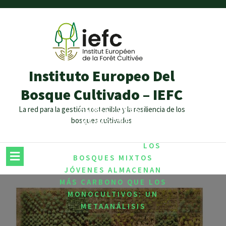
Instituto Europeo Del
Bosque Cultivado – IEFC
/
,
La red para la gestión sostenible y la resiliencia de los
HOME
FOREST
bosques cultivados
,
MANAGEMENT
,
MITIGATION
/
SUSTAINABILITY
LOS
BOSQUES MIXTOS
JÓVENES ALMACENAN
MÁS CARBONO QUE LOS
MONOCULTIVOS: UN
METAANÁLISIS