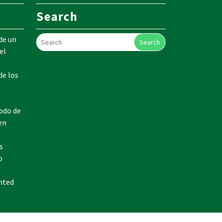
Search
de un
Search
el
de los
odo de
en
s
o
nted