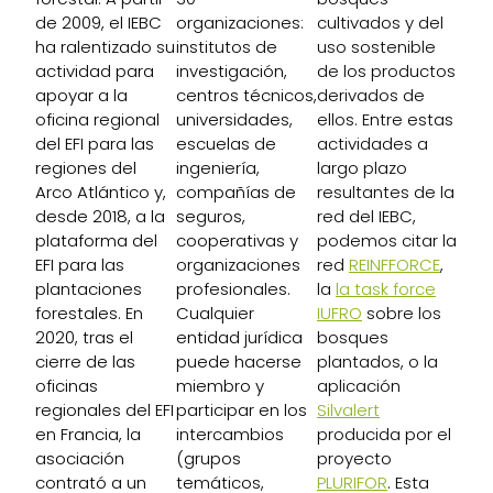
de 2009, el IEBC
organizaciones:
cultivados y del
ha ralentizado su
institutos de
uso sostenible
actividad para
investigación,
de los productos
apoyar a la
centros técnicos,
derivados de
oficina regional
universidades,
ellos. Entre estas
del EFI para las
escuelas de
actividades a
regiones del
ingeniería,
largo plazo
Arco Atlántico y,
compañías de
resultantes de la
desde 2018, a la
seguros,
red del IEBC,
plataforma del
cooperativas y
podemos citar la
EFI para las
organizaciones
red
REINFFORCE
,
plantaciones
profesionales.
la
la task force
forestales. En
Cualquier
IUFRO
sobre los
2020, tras el
entidad jurídica
bosques
cierre de las
puede hacerse
plantados, o la
oficinas
miembro y
aplicación
regionales del EFI
participar en los
Silvalert
en Francia, la
intercambios
producida por el
asociación
(grupos
proyecto
contrató a un
temáticos,
PLURIFOR
. Esta