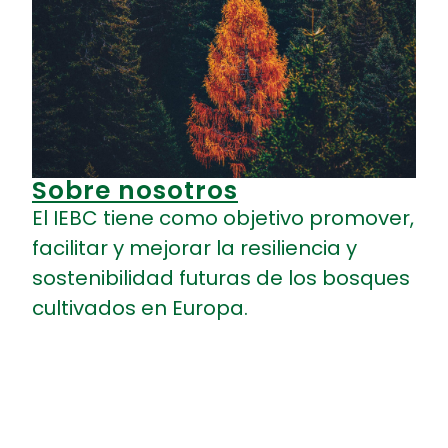
Sobre nosotros
Hacerse miembro
El IEBC tiene como objetivo promover,
¿Es usted una
facilitar y mejorar la resiliencia y
organización profesional?
sostenibilidad futuras de los bosques
¿Un organismo de
cultivados en Europa.
investigación relacionado
con las plantaciones
forestales? ¿Una empresa
relacionada con las
plantaciones forestales?