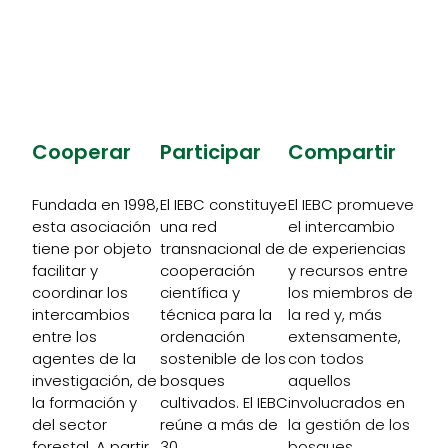
Únase ahora a nosotros.
Más información
Cooperar
Participar
Compartir
Fundada en 1998,
El IEBC constituye
El IEBC promueve
esta asociación
una red
el intercambio
tiene por objeto
transnacional de
de experiencias
facilitar y
cooperación
y recursos entre
coordinar los
científica y
los miembros de
intercambios
técnica para la
la red y, más
entre los
ordenación
extensamente,
agentes de la
sostenible de los
con todos
investigación, de
bosques
aquellos
la formación y
cultivados. El IEBC
involucrados en
del sector
reúne a más de
la gestión de los
forestal. A partir
30
bosques