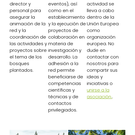
director y
eventos), así
actividad se
personal para
como en el
lleva a cabo
asegurar la
establecimiento
dentro de la
animación de la
y la ejecución de
Unión Europea
red y la
proyectos de
como
coordinación de
colaboración en
organización
las actividades y
materia de
europea. No
proyectos sobre
investigación y
dude en
el tema de los
desarrollo. La
contactar con
bosques
adhesión a la
nosotros para
plantados.
red permite
compartir sus
beneficiarse de
ideas y
competencias
iniciativas o
científicas y
unirse a la
técnicas y de
asociación.
.
contactos
privilegiados.