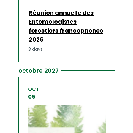
06
octobre
2026
Réunion annuelle des
Entomologistes
forestiers francophones
2026
3 days
FIND OUT MORE
octobre 2027
OCT
05