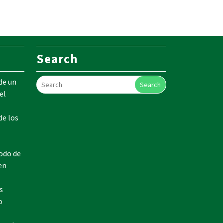
Search
de un
Search
el
de los
odo de
en
s
o