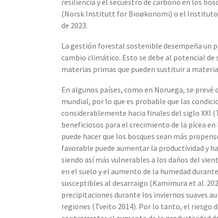
resiliencia y el secuestro de carbono en los bo
(Norsk Institutt for Bioøkonomi) o el Institut
de 2023.
La gestión forestal sostenible desempeña un p
cambio climático. Esto se debe al potencial de 
materias primas que pueden sustituir a materia
En algunos países, como en Noruega, se prevé
mundial, por lo que es probable que las condic
considerablemente hacia finales del siglo XXI 
beneficiosos para el crecimiento de la pícea e
puede hacer que los bosques sean más propenso
favorable puede aumentar la productividad y hac
siendo así más vulnerables a los daños del vien
en el suelo y el aumento de la humedad durante
susceptibles al desarraigo (Kamimura et al. 20
precipitaciones durante los inviernos suaves a
regiones (Tveito 2014). Por lo tanto, el riesgo
contrarrestar el aumento de la productividad de