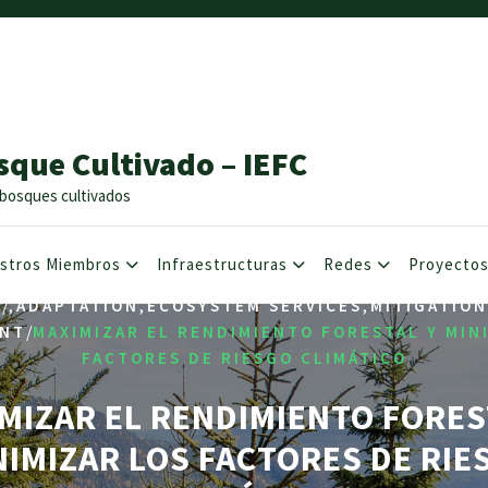
sque Cultivado – IEFC
os bosques cultivados
stros Miembros
Infraestructuras
Redes
Proyecto
/
,
,
,
E
ADAPTATION
ECOSYSTEM SERVICES
MITIGATION
/
NT
MAXIMIZAR EL RENDIMIENTO FORESTAL Y MIN
FACTORES DE RIESGO CLIMÁTICO
MIZAR EL RENDIMIENTO FORES
NIMIZAR LOS FACTORES DE RIE