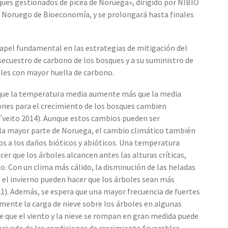
sques gestionados de pícea de Noruega», dirigido por NIBIO
o Noruego de Bioeconomía, y se prolongará hasta finales
apel fundamental en las estrategias de mitigación del
secuestro de carbono de los bosques y a su suministro de
les con mayor huella de carbono.
 que la temperatura media aumente más que la media
iones para el crecimiento de los bosques cambien
(Tveito 2014). Aunque estos cambios pueden ser
n la mayor parte de Noruega, el cambio climático también
s a los daños bióticos y abióticos. Una temperatura
er que los árboles alcancen antes las alturas críticas,
to. Con un clima más cálido, la disminución de las heladas
 el invierno pueden hacer que los árboles sean más
21). Además, se espera que una mayor frecuencia de fuertes
umente la carga de nieve sobre los árboles en algunas
 de que el viento y la nieve se rompan en gran medida puede
rivado de las condiciones de crecimiento favorables.