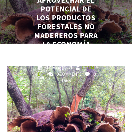
POTENCIAL DE
LOS PRODUCTOS
FORESTALES NO
MADEREROS PARA
LA ECONOMÍA
VERDE DE EUROPA
31 MARZO 2021
COMM
IEFC
0 COMMENTS
0
TAGS