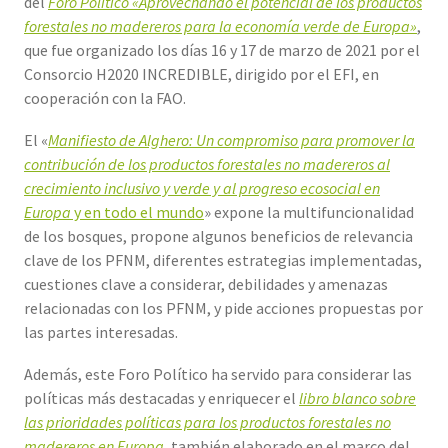
del
Foro Político «Aprovechando el potencial de los productos
forestales no madereros para la economía verde de Europa»
,
que fue organizado los días 16 y 17 de marzo de 2021 por el
Consorcio H2020 INCREDIBLE, dirigido por el EFI, en
cooperación con la FAO.
El «
Manifiesto de Alghero: Un compromiso para promover la
contribución de los productos forestales no madereros al
crecimiento inclusivo y verde y al progreso ecosocial en
Europa
y en todo el mundo
» expone la multifuncionalidad
de los bosques, propone algunos beneficios de relevancia
clave de los PFNM, diferentes estrategias implementadas,
cuestiones clave a considerar, debilidades y amenazas
relacionadas con los PFNM, y pide acciones propuestas por
las partes interesadas.
Además, este Foro Político ha servido para considerar las
políticas más destacadas y enriquecer el
libro blanco sobre
las prioridades políticas para los productos forestales no
madereros en Europa
, también elaborado en el marco del