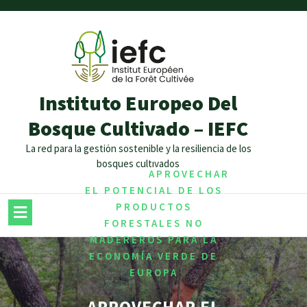
Instituto Europeo Del
Bosque Cultivado – IEFC
/
,
HOME
BIOECONOMIA
La red para la gestión sostenible y la resiliencia de los
NON WOOD
bosques cultivados
/
PRODUCTS
APROVECHAR
EL POTENCIAL DE LOS
PRODUCTOS
FORESTALES NO
MADEREROS PARA LA
ECONOMÍA VERDE DE
EUROPA
APROVECHAR EL