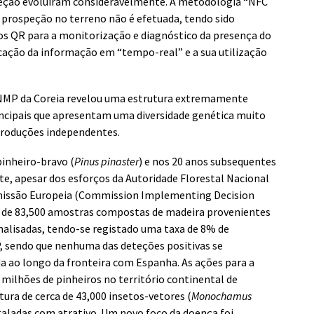
speção evoluíram consideravelmente. A metodologia “NFC
a prospeção no terreno não é efetuada, tendo sido
s QR para a monitorização e diagnóstico da presença do
cação da informação em “tempo-real” e a sua utilização
NMP da Coreia revelou uma estrutura extremamente
incipais que apresentam uma diversidade genética muito
troduções independentes.
inheiro-bravo (
Pinus pinaster
) e nos 20 anos subsequentes
, apesar dos esforços da Autoridade Florestal Nacional
Comissão Europeia (Commission Implementing Decision
s de 83,500 amostras compostas de madeira provenientes
nalisadas, tendo-se registado uma taxa de 8% de
, sendo que nenhuma das deteções positivas se
 ao longo da fronteira com Espanha. As ações para a
milhões de pinheiros no território continental de
ura de cerca de 43,000 insetos-vetores (
Monochamus
staladas com atrativo. Um novo foco da doença foi