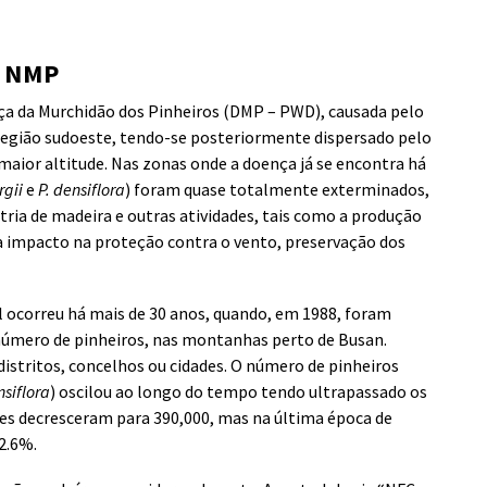
o NMP
ça da Murchidão dos Pinheiros (DMP – PWD), causada pelo
região sudoeste, tendo-se posteriormente dispersado pelo
e maior altitude. Nas zonas onde a doença já se encontra há
rgii
e
P. densiflora
) foram quase totalmente exterminados,
ria de madeira e outras atividades, tais como a produção
a impacto na proteção contra o vento, preservação dos
l ocorreu há mais de 30 anos, quando, em 1988, foram
mero de pinheiros, nas montanhas perto de Busan.
distritos, concelhos ou cidades. O número de pinheiros
nsiflora
) oscilou ao longo do tempo tendo ultrapassado os
es decresceram para 390,000, mas na última época de
2.6%.