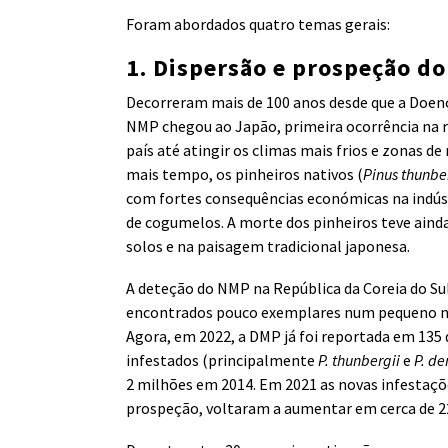
Foram abordados quatro temas gerais:
1.
Dispersão e prospeção d
Decorreram mais de 100 anos desde que a Doen
NMP chegou ao Japão, primeira ocorrência na 
país até atingir os climas mais frios e zonas d
mais tempo, os pinheiros nativos (
Pinus thunbe
com fortes consequências económicas na indúst
de cogumelos. A morte dos pinheiros teve aind
solos e na paisagem tradicional japonesa.
A deteção do NMP na República da Coreia do Su
encontrados pouco exemplares num pequeno nú
Agora, em 2022, a DMP já foi reportada em 135 
infestados (principalmente
P. thunbergii
e
P. de
2 milhões em 2014. Em 2021 as novas infestaçõ
prospeção, voltaram a aumentar em cerca de 2