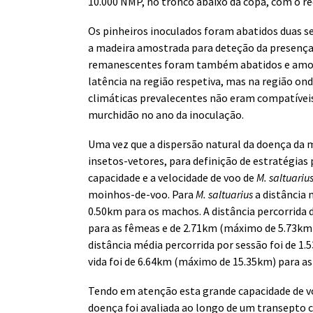
10.000 NMP, no tronco abaixo da copa, com o r
Os pinheiros inoculados foram abatidos duas s
a madeira amostrada para deteção da presença 
remanescentes foram também abatidos e amos
latência na região respetiva, mas na região on
climáticas prevalecentes não eram compatívei
murchidão no ano da inoculação.
Uma vez que a dispersão natural da doença da 
insetos-vetores, para definição de estratégias 
capacidade e a velocidade de voo de
M. saltuariu
moinhos-de-voo. Para
M. saltuarius
a distância 
0.50km para os machos. A distância percorrida 
para as fêmeas e de 2.71km (máximo de 5.73km)
distância média percorrida por sessão foi de 1
vida foi de 6.64km (máximo de 15.35km) para a
Tendo em atenção esta grande capacidade de vo
doença foi avaliada ao longo de um transepto