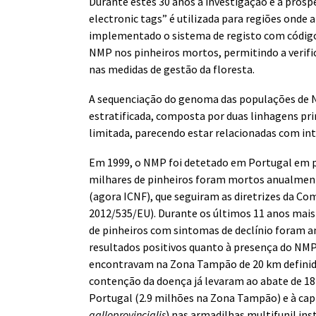
Durante estes 30 anos a investigação e a pro
electronic tags” é utilizada para regiões onde 
implementado o sistema de registo com código
NMP nos pinheiros mortos, permitindo a verifi
nas medidas de gestão da floresta.
A sequenciação do genoma das populações de 
estratificada, composta por duas linhagens pr
limitada, parecendo estar relacionadas com in
Em 1999, o NMP foi detetado em Portugal em p
milhares de pinheiros foram mortos anualmente
(agora ICNF), que seguiram as diretrizes da 
2012/535/EU). Durante os últimos 11 anos mai
de pinheiros com sintomas de declínio foram a
resultados positivos quanto à presença do NMP
encontravam na Zona Tampão de 20 km definida
contenção da doença já levaram ao abate de 18 
Portugal (2.9 milhões na Zona Tampão) e à capt
galloprovincialis
) nas armadilhas multifunil in