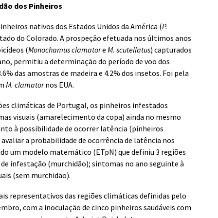
dão dos Pinheiros
inheiros nativos dos Estados Unidos da América (
P.
estado do Colorado. A prospeção efetuada nos últimos anos
icídeos (
Monochamus clamator
e
M. scutellatus
) capturados
no, permitiu a determinação do período de voo dos
3.6% das amostras de madeira e 4.2% dos insetos. Foi pela
om
M. clamator
nos EUA.
es climáticas de Portugal, os pinheiros infestados
as visuais (amarelecimento da copa) ainda no mesmo
to à possibilidade de ocorrer latência (pinheiros
valiar a probabilidade de ocorrência de latência nos
vido um modelo matemático (ETpN) que definiu 3 regiões
de infestação (murchidão); sintomas no ano seguinte à
suais (sem murchidão).
is representativos das regiões climáticas definidas pelo
mbro, com a inoculação de cinco pinheiros saudáveis com