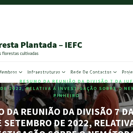
resta Plantada – IEFC
s florestas cultivadas
Membros
Infraestruturas
Rede De Contactos
Proj
/
,
,
,
OME
2023 JANUARY
BIOTIC
IEFC NEWSLETTER
RI
/
EMENT
RESUMO DA REUNIÃO DA DIVISÃO 7 DA IU
DE 2022, RELATIVA Á INVESTIGAÇÃO SOBRE O N
PINHEIRO
 DA REUNIÃO DA DIVISÃO 7 DA
E SETEMBRO DE 2022, RELATIVA