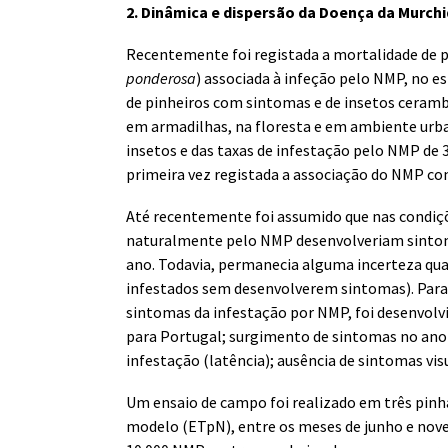
2.
Dinâmica e dispersão da Doença da Murchi
Recentemente foi registada a mortalidade de p
ponderosa
) associada à infeção pelo NMP, no 
de pinheiros com sintomas e de insetos ceramb
em armadilhas, na floresta e em ambiente urba
insetos e das taxas de infestação pelo NMP de 
primeira vez registada a associação do NMP c
Até recentemente foi assumido que nas condiçõ
naturalmente pelo NMP desenvolveriam sintom
ano. Todavia, permanecia alguma incerteza quan
infestados sem desenvolverem sintomas). Para a
sintomas da infestação por NMP, foi desenvol
para Portugal; surgimento de sintomas no ano 
infestação (latência); ausência de sintomas vi
Um ensaio de campo foi realizado em três pinha
modelo (ETpN), entre os meses de junho e nove