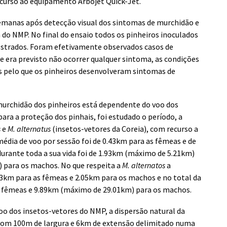
ecurso ao equipamento Arbojet Quick-Jet.
emanas após detecção visual dos sintomas de murchidão e
do NMP. No final do ensaio todos os pinheiros inoculados
trados. Foram efetivamente observados casos de
de era previsto não ocorrer qualquer sintoma, as condições
s pelo que os pinheiros desenvolveram sintomas de
murchidão dos pinheiros está dependente do voo dos
para a proteção dos pinhais, foi estudado o período, a
s
e
M. alternatus
(insetos-vetores da Coreia), com recurso a
média de voo por sessão foi de 0.43km para as fêmeas e de
durante toda a sua vida foi de 1.93km (máximo de 5.21km)
 para os machos. No que respeita a
M. alternatos
a
.53km para as fêmeas e 2.05km para os machos e no total da
s fêmeas e 9.89km (máximo de 29.01km) para os machos.
o dos insetos-vetores do NMP, a dispersão natural da
 com 100m de largura e 6km de extensão delimitado numa