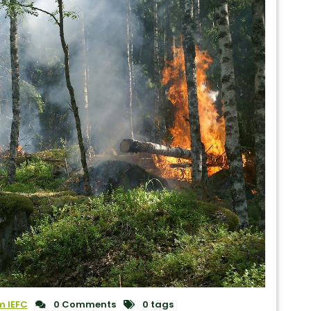
 IEFC
0 Comments
0 tags