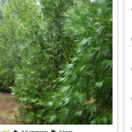
 IEFC
0 Comments
0 tags