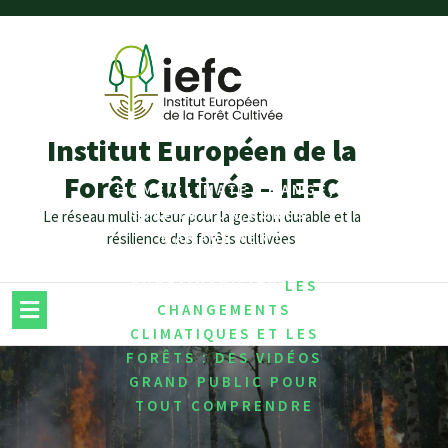
Institut Européen de la
Forêt Cultivée – IEFC
/
,
HOME
CLIMATE CHANGE
,
ADAPTATION
FOREST
Le réseau multi-acteur pour la gestion durable et la
,
MANAGEMENT
résilience des forêts cultivées
,
MITIGATION
/
SUSTAINABILITY
LES
CHANGEMENTS
CLIMATIQUES ET LES
FORÊTS : DES VIDÉOS
GRAND PUBLIC POUR
TOUT COMPRENDRE