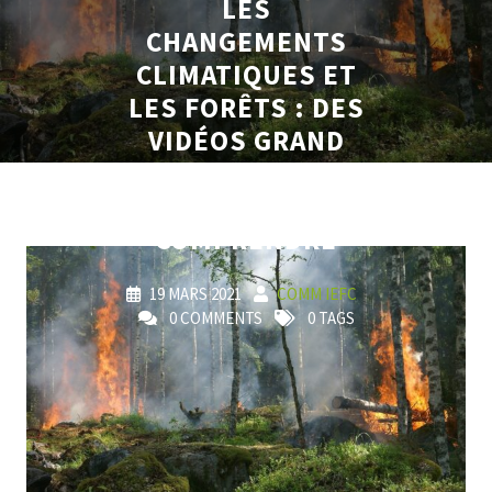
LES
CHANGEMENTS
CLIMATIQUES ET
LES FORÊTS : DES
VIDÉOS GRAND
PUBLIC POUR
TOUT
COMPRENDRE
19 MARS 2021
COMM IEFC
0 COMMENTS
0 TAGS