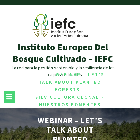
Instituto Europeo Del
Bosque Cultivado – IEFC
La red para la gestión sostenible y la resiliencia de los
/
/
HOME
bosques cultivados
WEBINAR – LET’S
TALK ABOUT PLANTED
FORESTS –
SILVICULTURA CLONAL –
NUESTROS PONENTES
WEBINAR – LET’S
TALK ABOUT
PLANTED