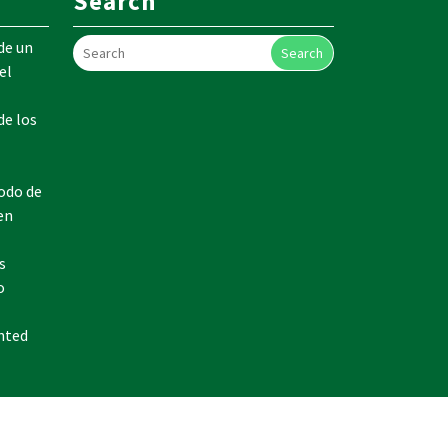
Search
de un
Search
el
de los
odo de
en
s
o
nted