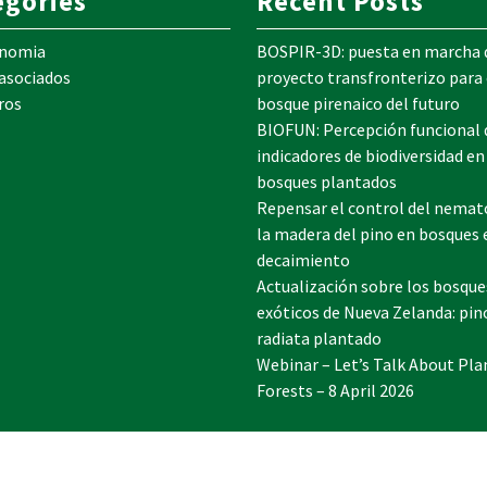
egories
Recent Posts
onomia
BOSPIR-3D: puesta en marcha 
 asociados
proyecto transfronterizo para 
ros
bosque pirenaico del futuro
BIOFUN: Percepción funcional 
indicadores de biodiversidad en
bosques plantados
Repensar el control del nemat
la madera del pino en bosques 
decaimiento
Actualización sobre los bosque
exóticos de Nueva Zelanda: pin
radiata plantado
Webinar – Let’s Talk About Pla
Forests – 8 April 2026
©IEFC Copyright ©2025 Tous droits réservés