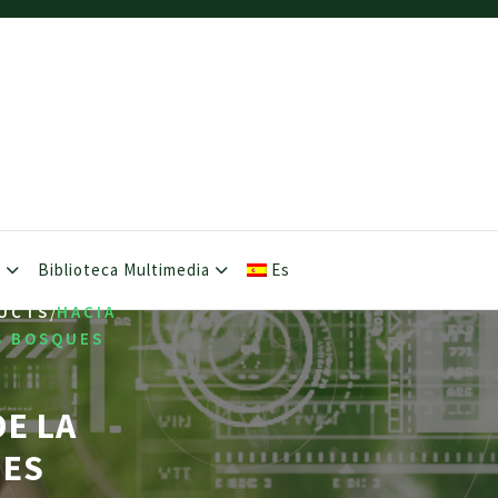
s
Biblioteca Multimedia
Es
/
UCTS
HACIA
S BOSQUES
DE LA
UES