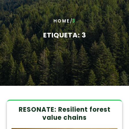
/
HOME
3
ETIQUETA:
3
RESONATE: Resilient forest
value chains