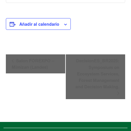
Añadir al calendario
Navegación
Salon FOREXPO –
DecisionES_BR2025:
del
Mimizan (Landes)
Symposium on
Evento
Ecosystem Services,
Forest Management
and Decision Making.