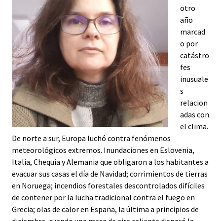
otro
año
marcad
o por
catástro
fes
inusuale
s
relacion
adas con
el clima.
De norte a sur, Europa luchó contra fenómenos
meteorológicos extremos. Inundaciones en Eslovenia,
Italia, Chequia y Alemania que obligaron a los habitantes a
evacuar sus casas el día de Navidad; corrimientos de tierras
en Noruega; incendios forestales descontrolados difíciles
de contener por la lucha tradicional contra el fuego en
Grecia; olas de calor en España, la última a principios de
diciembre, cuando una masa de aire caliente disparó la