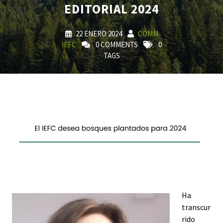
EDITORIAL 2024
22 ENERO 2024
COMM
IEFC
0 COMMENTS
0
TAGS
Ha
transcur
rido