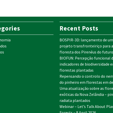
egories
Recent Posts
onomia
BOSPIR-3D: lançamento de u
ados
projeto transfronteiriço para 
os
floresta dos Pirenéus do futur
BIOFUN: Percepção funcional 
indicadores de biodiversidade 
florestas plantadas
Repensando o controlo do ne
do pinheiro em florestas em de
Uma atualização sobre as flor
exóticas da Nova Zelândia – pi
radiata plantados
Webinar – Let’s Talk About Pla
Forests – 8 April 2026