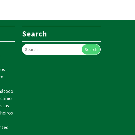
Search
m
Search
a
o
dos
em
mátodo
clínio
estas
nheiros
nted