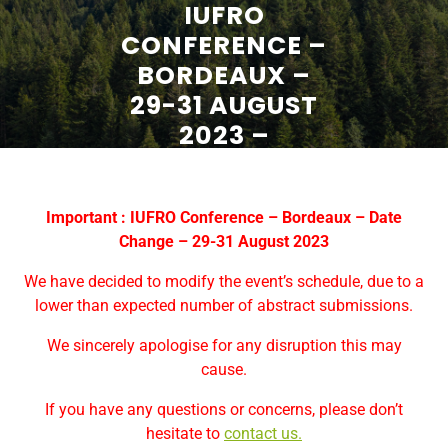
IUFRO
CONFERENCE –
BORDEAUX –
29-31 AUGUST
2023 –
REGISTRATION
Important : IUFRO Conference – Bordeaux – Date
Change – 29-31 August 2023
We have decided to modify the event’s schedule, due to a
lower than expected number of abstract submissions.
We sincerely apologise for any disruption this may
cause.
If you have any questions or concerns, please don’t
hesitate to
contact us.