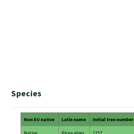
Species
Non EU native
Latin name
Initial tree number
Native
Picea abies
1157