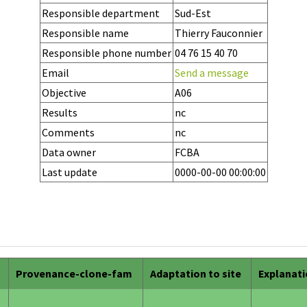
Responsible department
Sud-Est
Responsible name
Thierry Fauconnier
Responsible phone number
04 76 15 40 70
Email
Send a message
Objective
A06
Results
nc
Comments
nc
Data owner
FCBA
Last update
0000-00-00 00:00:00
Provenance-clone-fam
Adaptation to site
Explanat