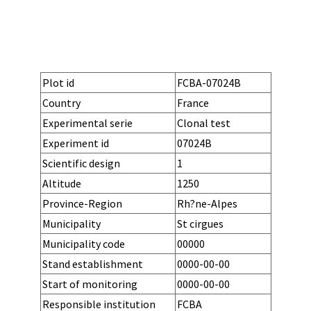
Plot id
FCBA-07024B
Country
France
Experimental serie
Clonal test
Experiment id
07024B
URL
Scientific design
1
Altitude
1250
Province-Region
Rh?ne-Alpes
Municipality
St cirgues
Municipality code
00000
Local name
Stand establishment
0000-00-00
Stand removal
Start of monitoring
0000-00-00
End of monitoring
Responsible institution
FCBA