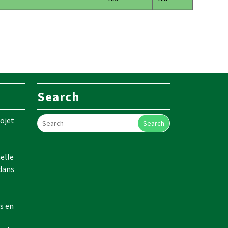
Search
ojet
Search
elle
 dans
s en