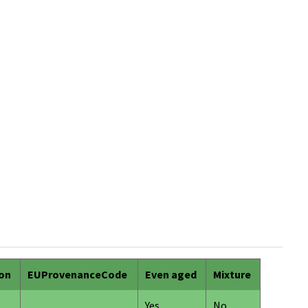
ion
EUProvenanceCode
Even aged
Mixture
Yes
No