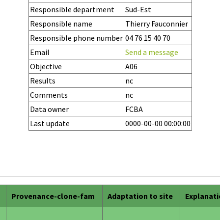
Responsible department
Sud-Est
Responsible name
Thierry Fauconnier
Responsible phone number
04 76 15 40 70
Email
Send a message
Objective
A06
Results
nc
Comments
nc
Data owner
FCBA
Last update
0000-00-00 00:00:00
Provenance-clone-fam
Adaptation to site
Explanat