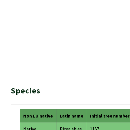
Species
Non EU native
Latin name
Initial tree number
Native
Picea abies
1157