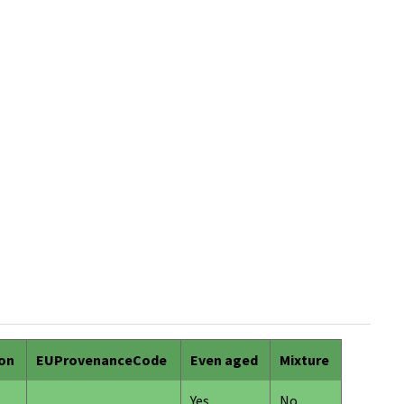
ion
EUProvenanceCode
Even aged
Mixture
Yes
No