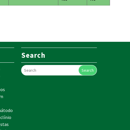
Search
m
Search
a
o
dos
em
mátodo
clínio
estas