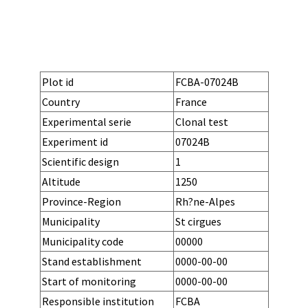
Plot id
FCBA-07024B
Country
France
Experimental serie
Clonal test
Experiment id
07024B
URL
Scientific design
1
Altitude
1250
Province-Region
Rh?ne-Alpes
Municipality
St cirgues
Municipality code
00000
Local name
Stand establishment
0000-00-00
Stand removal
Start of monitoring
0000-00-00
End of monitoring
Responsible institution
FCBA