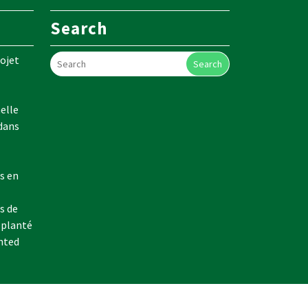
Search
ojet
Search
elle
 dans
s en
s de
 planté
nted