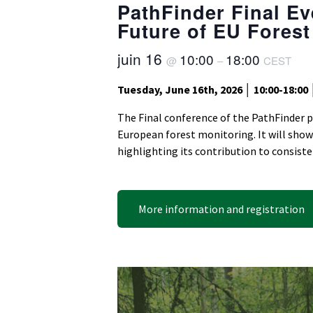
PathFinder Final Ev
Future of EU Fores
juin 16
10:00
18:00
@
–
CEST
Tuesday, June 16th, 2026 │ 10:00-18:00 
The Final conference of the PathFinder pr
European forest monitoring. It will sho
highlighting its contribution to consist
More information and registration