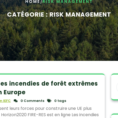
/
HOME
RISK MANAGEMENT
CATÉGORIE :
RISK MANAGEMENT
es incendies de forêt extrêmes
n Europe
 IEFC
0 Comments
0 tags
sent leurs forces pour construire une UE plus
t Horizon2020 FIRE-RES est en ligne Les incendies