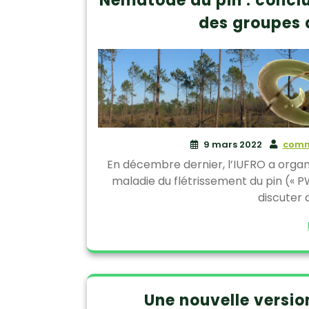
Nématode du pin : conclu
des groupes 
9 mars 2022
comm
En décembre dernier, l’IUFRO a organi
maladie du flétrissement du pin (« 
discuter
Une nouvelle version