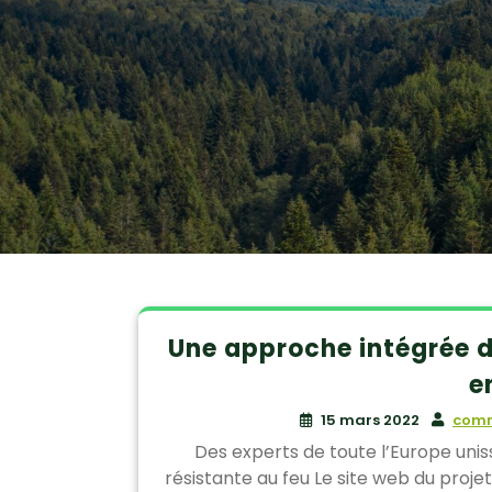
Une approche intégrée d
e
15 mars 2022
comm
Des experts de toute l’Europe unis
résistante au feu Le site web du proje