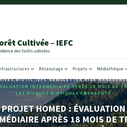
orêt Cultivée – IEFC
silience des forêts cultivées
nfrastructures
Réseautage
Projets
Médiathèque
,
,
,
HIVES
BIOTIC
IEFC NEWSLETTER
RISK MANAGEME
VALUATION INTERMÉDIAIRE APRÈS 18 MOIS DE T
LES RISQUES BIOTIQUES ÉMERGENTS
PROJET HOMED : ÉVALUATION
MÉDIAIRE APRÈS 18 MOIS DE T