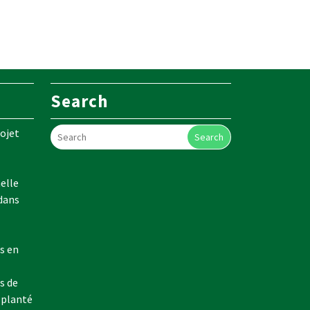
Search
ojet
Search
elle
 dans
s en
s de
 planté