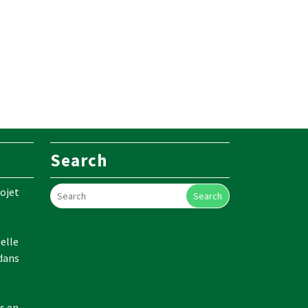
Search
ojet
Search
elle
 dans
s en