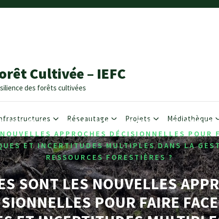
orêt Cultivée – IEFC
silience des forêts cultivées
nfrastructures
Réseautage
Projets
Médiathèque
,
,
2 OCTOBER
IEFC NEWSLETTER
RISK MANAGEMEN
 NOUVELLES APPROCHES DÉCISIONNELLES POUR F
QUES ET INCERTITUDES MULTIPLES DANS LA GES
RESSOURCES FORESTIÈRES ?
ES SONT LES NOUVELLES APP
ISIONNELLES POUR FAIRE FACE