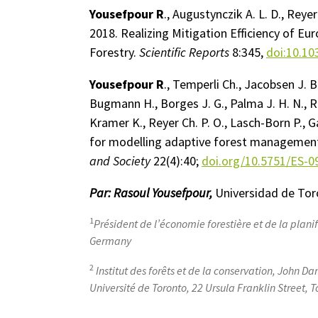
Yousefpour R
., Augustynczik A. L. D., Reye
2018. Realizing Mitigation Efficiency of 
Forestry.
Scientific Reports
8:345,
doi:10.1
Yousefpour R
., Temperli Ch., Jacobsen J. B.
Bugmann H., Borges J. G., Palma J. H. N., 
Kramer K., Reyer Ch. P. O., Lasch-Born P.,
for modelling adaptive forest management
and Society
22(4):40;
doi.org/10.5751/ES-
Par: Rasoul Yousefpour,
Universidad de Tor
1
Président de l’économie forestière et de la plani
Germany
2
Institut des forêts et de la conservation, John D
Université de Toronto, 22 Ursula Franklin Street,