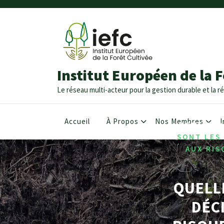
Institut Européen de la F
Le réseau multi-acteur pour la gestion durable et la ré
Accueil
À Propos
Nos Membres
I
/
HOME
202
SONT LES
AUX RIS
QUELL
DÉC