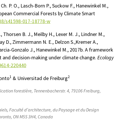
r Ch. P. O., Lasch-Born P., Suckow F., Hanewinkel M.,
European Commercial Forests by Climate Smart
038/s41598-017-18778-w
, Thorsen B. J., Meilby H., Lexer M. J., Lindner M.,
Ray D., Zimmermann N. E., Delzon S.,Kremer A.,
 Garcia-Gonzalo J., Hanewinkel M., 2017b. A framework
 and decision-making under climate change.
Ecology
09614-220440
1
2
onto
& Universitad de Freiburg
fication forestière, Tennenbacherstr.
4, 79106 Freiburg,
aniels, Faculté d’architecture, du Paysage et du Design
 Toronto, ON M5S 3H4, Canada