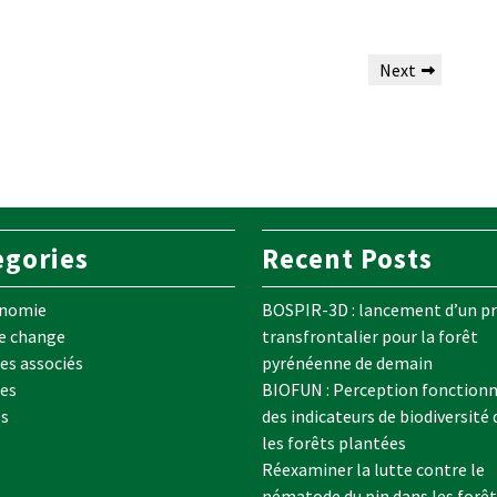
Next
egories
Recent Posts
onomie
BOSPIR-3D : lancement d’un pr
e change
transfrontalier pour la forêt
s associés
pyrénéenne de demain
es
BIOFUN : Perception fonctionn
es
des indicateurs de biodiversité
les forêts plantées
Réexaminer la lutte contre le
nématode du pin dans les forêt