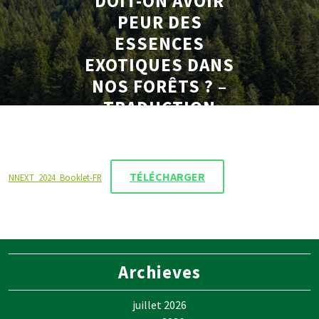
DOIT-ON AVOIR
PEUR DES
ESSENCES
EXOTIQUES DANS
NOS FORÊTS ? –
TRADUCTION
FRANÇAISE
TÉLÉCHARGER
NNEXT_2024_Booklet-FR
Archieves
juillet 2026