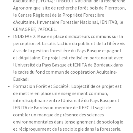
dAquitaine (OFORA) : lInstitut National de la Recherche
Agronomique  site de recherche forêt bois de Pierroton,
le Centre Régional de la Propriété Forestière
dAquitaine, lInventaire Forestier National, lENITAB, le
CEMAGREF, l’AFOCEL.
INDISFAE 2: Mise en place dindicateurs communs sur la
perception et la satisfaction du public et de la filière vis
à vis de la gestion forestière du Pays Basque espagnol
et dAquitaine. Ce projet est réalisé en partenariat avec
lUniversité du Pays Basque et lENITA de Bordeaux dans
le cadre du fond commun de coopération Aquitaine-
Euskadi.
Formation Forêt et Société : Lobjectif de ce projet est
de mettre en place un enseignement commun,
interdisciplinaire entre lUniversité du Pays Basque et
lENITA de Bordeaux  membre de lIEFC. Il sagit de
combler un manque de présence des sciences
environnementales dans lenseignement de sociologie
et réciproquement de la sociologie dans la foresterie.