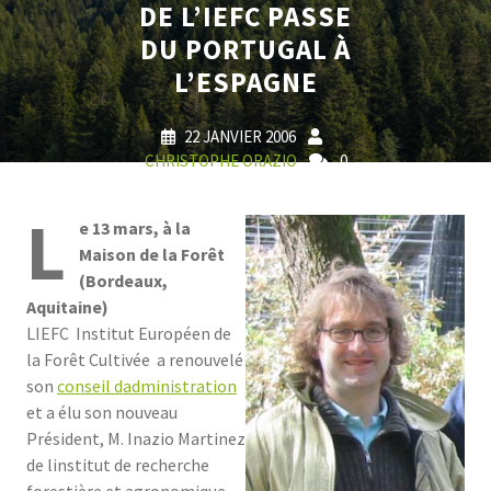
DE L’IEFC PASSE
DU PORTUGAL À
L’ESPAGNE
22 JANVIER 2006
CHRISTOPHE ORAZIO
0
COMMENTS
0 TAGS
L
e 13 mars, à la
Maison de la Forêt
(Bordeaux,
Aquitaine)
LIEFC  Institut Européen de
la Forêt Cultivée  a renouvelé
son
conseil dadministration
et a élu son nouveau
Président, M. Inazio Martinez
de linstitut de recherche
forestière et agronomique