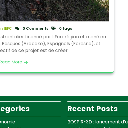
 IEFC
0 Comments
0 tags
sfrontalier financé par l’Eurorégion et mené en
s Basques (Arabako), Espagnols (Foresna), et
jectif de ce projet est de créer
Read More
egories
Recent Posts
onomie
BOSPIR-3D : lancement d’