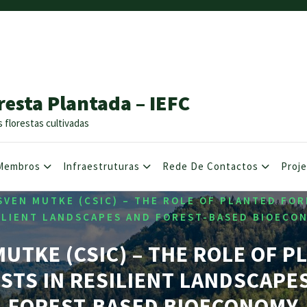
resta Plantada – IEFC
s florestas cultivadas
Membros
Infraestruturas
Rede De Contactos
Proj
SVEN MUTKE (CSIC) – THE ROLE OF PLANTED FOR
ILIENT LANDSCAPES AND FOREST-BASED BIOECO
UTKE (CSIC) – THE ROLE OF 
STS IN RESILIENT LANDSCAPE
FOREST-BASED BIOECONOMY