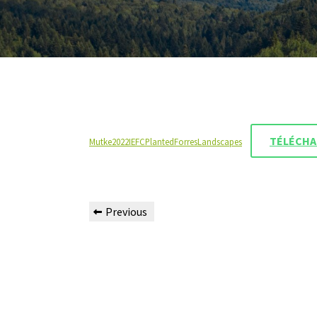
TÉLÉCH
Mutke2022IEFCPlantedForresLandscapes
Previous