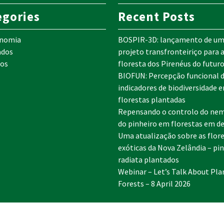
egories
Recent Posts
onomia
BOSPIR-3D: lançamento de u
ados
projeto transfronteiriço para 
os
floresta dos Pirenéus do futur
BIOFUN: Percepção funcional 
indicadores de biodiversidade 
florestas plantadas
Repensando o controlo do ne
do pinheiro em florestas em de
Uma atualização sobre as flor
exóticas da Nova Zelândia – pi
radiata plantados
Webinar – Let’s Talk About Pla
Forests – 8 April 2026
©IEFC Copyright ©2025 Tous droits réservés