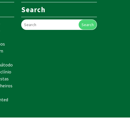
Search
m
Search
a
o
dos
em
mátodo
clínio
estas
nheiros
nted