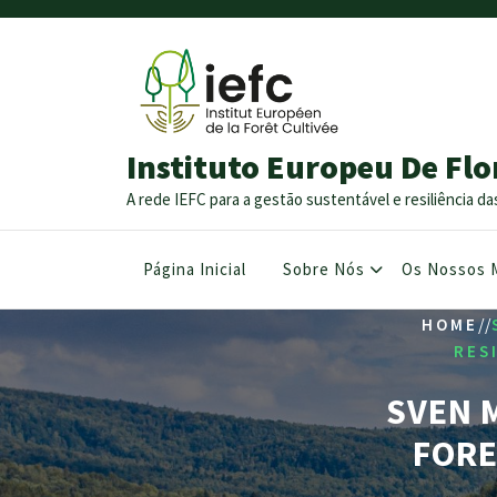
Instituto Europeu De Flo
A rede IEFC para a gestão sustentável e resiliência da
Página Inicial
Sobre Nós
Os Nossos 
/
/
HOME
RES
SVEN M
FORE