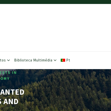
etos
Biblioteca Multimédia
Pt
ESTS IN
NOMY
PLANTED
S AND