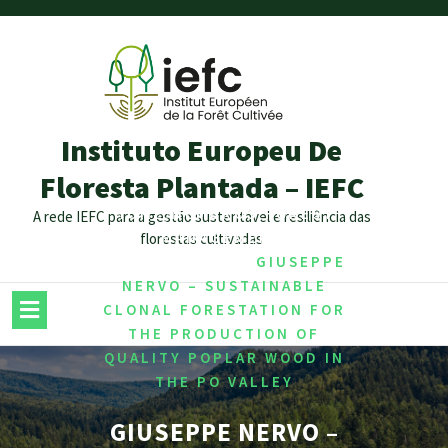
Instituto Europeu De
Floresta Plantada – IEFC
/
,
HOME
MEMBROS
FOREST
A rede IEFC para a gestão sustentável e resiliência das
,
MANAGEMENT
florestas cultivadas
/
SUSTAINABILITY
GIUSEPPE
NERVO – SUSTAINABLE
CLONAL FORESTATION FOR
THE PRODUCTION OF
QUALITY POPLAR WOOD IN
THE PO VALLEY
GIUSEPPE NERVO –