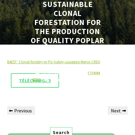
SUSTAINABLE
CLONAL
FORESTATION FOR
THE PRODUCTION
OF QUALITY POPLAR
WOOD IN THE PO
VALLEY
B4EST_Clonal-forestry-in-Po-Valley-Giuseppe-Nervo-CREA
16 SETEMBRO 2022
COMM
IEFC
0 COMMENTS
0 TAGS
TÉLÉCHARGER
Previous
Next
Search