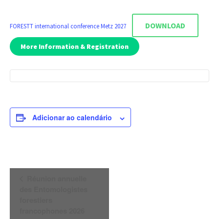
DOWNLOAD
FORESTT international conference Metz 2027
More Information & Registration
Adicionar ao calendário
Navegação
Réunion annuelle
do
des Entomologistes
Evento
forestiers
francophones 2026