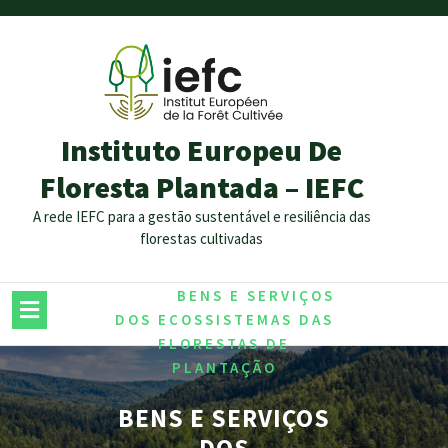
Instituto Europeu De
Floresta Plantada – IEFC
A rede IEFC para a gestão sustentável e resiliência das
florestas cultivadas
/
/
HOME
BENS E SERVIÇOS
DOS ECOSSISTEMAS DAS
FLORESTAS DE
PLANTAÇÃO
BENS E SERVIÇOS
DOS