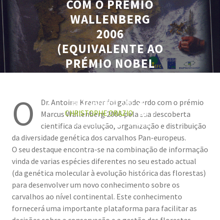
COM O PRÉMIO
WALLENBERG
2006
(EQUIVALENTE AO
PRÉMIO NOBEL
FLORESTAL)
O
Dr. Antoine Kremer foi galadoardo com o prémio
22 JANEIRO 2006
CHRISTOPHE ORAZIO
0
Marcus Wallenberg 2006 pela sua descoberta
COMMENTS
0 TAGS
cientifica da evolução, organização e distribuição
da diversidade genética dos carvalhos Pan-europeus.
O seu destaque encontra-se na combinação de informação
vinda de varias espécies diferentes no seu estado actual
(da genética molecular à evolução histórica das florestas)
para desenvolver um novo conhecimento sobre os
carvalhos ao nível continental. Este conhecimento
fornecerá uma importante plataforma para facilitar as
decisões sobre a conservação e a gestão das florestas.