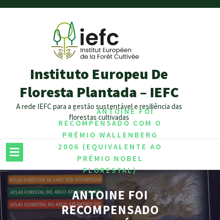
Instituto Europeu De
Floresta Plantada – IEFC
A rede IEFC para a gestão sustentável e resiliência das
/
/
HOME
ANTOINE FOI
florestas cultivadas
RECOMPENSADO COM O
PRÉMIO WALLENBERG
2006 (EQUIVALENTE AO
PRÉMIO NOBEL
FLORESTAL)
ANTOINE FOI
RECOMPENSADO