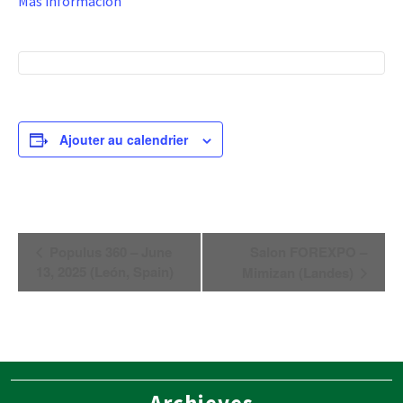
Más información
Ajouter au calendrier
Navigation
Populus 360 – June
Salon FOREXPO –
Évènement
13, 2025 (León, Spain)
Mimizan (Landes)
Archieves