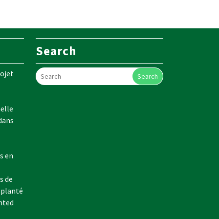
Search
ojet
Search
elle
 dans
s en
s de
 planté
nted