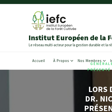
Institut Européen de la F
Le réseau multi-acteur pour la gestion durable et la ré
/
HOME
ARCH
Accueil
À Propos
Nos Membres
I
GÉNÉRALE
PRÉSENTÉ 
LORS 
DR. NI
PRÉSEN