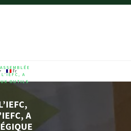
’ASSEMBLÉE
Fr
L’IEFC, A
AUX OUTILS
’IEFC,
IEFC, A
TÉGIQUE