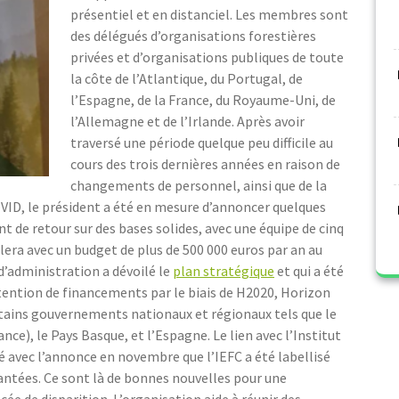
présentiel et en distanciel. Les membres sont
des délégués d’organisations forestières
privées et d’organisations publiques de toute
la côte de l’Atlantique, du Portugal, de
l’Espagne, de la France, du Royaume-Uni, de
l’Allemagne et de l’Irlande. Après avoir
traversé une période quelque peu difficile au
cours des trois dernières années en raison de
changements de personnel, ainsi que de la
OVID, le président a été en mesure d’annoncer quelques
 de retour sur des bases solides, avec une équipe de cinq
lera avec un budget de plus de 500 000 euros par an au
d’administration a dévoilé le
plan stratégique
et qui a été
obtention de financements par le biais de H2020, Horizon
tains gouvernements nationaux et régionaux tels que le
ce), le Pays Basque, et l’Espagne. Le lien avec l’Institut
é avec l’annonce en novembre que l’IEFC a été labellisé
plantées. Ce sont là de bonnes nouvelles pour une
cée de disparition. L’organisation aide à réunir des