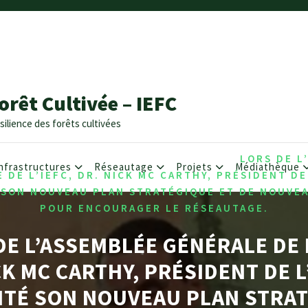
orêt Cultivée – IEFC
silience des forêts cultivées
,
,
/
IVES
IEFC NEWSLETTER
NETWORKING
LORS DE L
nfrastructures
Réseautage
Projets
Médiathèque
 DE L’IEFC, DR. NICK MC CARTHY, PRÉSIDENT DE 
SON NOUVEAU PLAN STRATÉGIQUE ET DE NOUVE
POUR ENCOURAGER LE RÉSEAUTAGE.
DE L’ASSEMBLÉE GÉNÉRALE DE L
CK MC CARTHY, PRÉSIDENT DE L’
TÉ SON NOUVEAU PLAN STRA